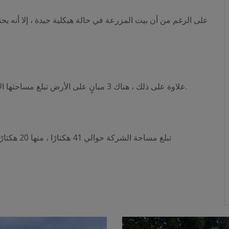
على الرغم من أن بيت المزرعة في حالة هيكلية جيدة ، إلا أنه يح
علاوة على ذلك ، هناك 3 مبانٍ على الأرض تبلغ مساحتها الإجمالية حوالي 1650 مترًا مربعًا. تستخدم لإيواء الحيوانات.
تبلغ مساحة الشركة حوالي 41 هكتارًا ، منها 20 هكتارًا مخصصة للأراضي الصالحة للزراعة و 19 هكتارًا للغابات