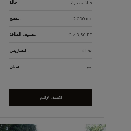
حالة ممتازة
حالة:
2,000 mq
سطح:
G > 3,50 EP
تصنيف الطاقة:
41 ha
التضاريس:
نعم
بستان:
اكتشف الإقليم