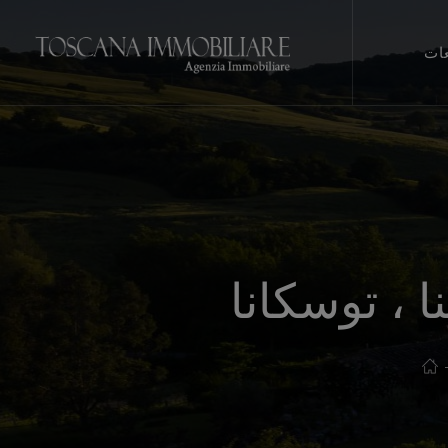
عات
 ، توسكانا