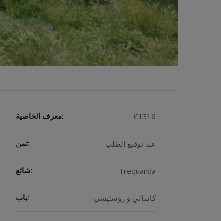
C1316
معرف الخاصية:
عند توقيع الطلب
ثمن:
Trequanda
شائع:
كاسالي و روستيسي
باب: