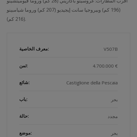
أقرب المطارات: غروسيتو باكاريني (28 كم) وروما فيوميتشينو
(196 كم) وبيروجيا سانت إيجيديو (207 كم) وروما شيامبينو
(216 كم).
V507B
معرف الخاصية:
4.700.000 €
ثمن:
Castiglione della Pescaia
شائع:
بحر
باب:
مجدد
حالة:
بحر
موضع: