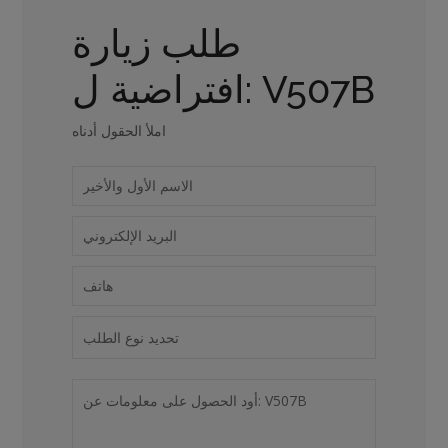
طلب زيارة
افتراضية ل: V507B
املأ الحقول أدناه