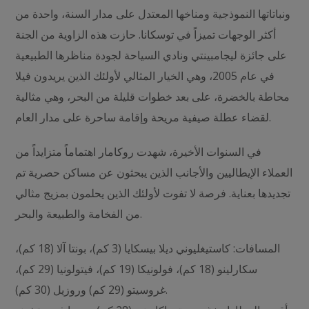
ونباتاتها النموذجية ومناخها المعتدل على مدار السنة، واحدة من
أكثر الوجهات تميزاً في توسكانا. حازت هذه الزاوية من الجنة
على جائزة ليجامبينتي ونادي السياحة لجودة مناظرها الطبيعية
في عام 2005، وهي الخيار المثالي لأولئك الذين يريدون فيلا
محاطة بالخضرة، على بعد خطوات قليلة من البحر، وهي مثالية
لقضاء عطلة صيفية مريحة وإقامة ساحرة على مدار العام.
في السنوات الأخيرة، شهدت روكامار اهتماماً متزايداً من
العملاء الإيطاليين والأجانب الذين يبحثون عن مساكن حصرية تم
تجديدها بعناية. فرصة لا تفوت لأولئك الذين يحلمون بمزيج مثالي
من الفخامة والطبيعة والبحر.
المسافات: كاستيغليوني ديلا بيسكايا (3 كم)، بونتا آلا (18 كم)،
سكارلينو (18 كم)، فولونيكا (19 كم)، فيتولونيا (29 كم)،
غروسيتو (29 كم) وروزيل (30 كم).