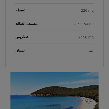
220 mq
سطح:
G > 3,50 EP
تصنيف الطاقة:
6,150 mq
التضاريس:
نعم
بستان: