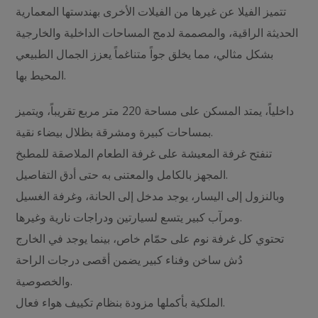
تتميز الفيلا عن غيرها من الفيلات الأخرى بهندستها المعمارية
الحديثة الراقية، والمصممة لدمج المساحات الداخلية والخارجية
بشكل مثالي، مما يخلق جواً متناغماً يعزز الجمال الطبيعي
المحيط بها.
داخلياً، يمتد المسكن على مساحة 220 متر مربع تقريباً، ويتميز
بمساحات كبيرة ومشرقة بظلال بيضاء نقية.
تنفتح غرفة المعيشة على غرفة الطعام الملاصقة للمطبخ
المجهز بالكامل والمعتنى به حتى أدق التفاصيل.
وبالنزول إلى اليسار، يوجد مدخل إلى الحانة، وغرفة الغسيل
ومرآب كبير يتسع لسيارتين ودراجات نارية وغيرها.
تحتوي كل غرفة نوم على حمّام خاص، بينما يوجد في الخارج
دُش ساخن وفناء كبير يضمن أقصى درجات الراحة
والخصوصية.
الملكية بأكملها مزودة بنظام تكييف هواء فعال.