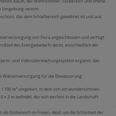
ffenen Raum, der Wohnzimmer, Essbereich und offene
en Umgebung vereint.
schoss, das dem Schlafbereich gewidmet ist und aus
Wasserversorgung von Fiora angeschlossen und verfügt
oßteil des Energiebedarfs deckt, einschließlich der
 Alarm- und Videoüberwachungssystem ergänzt, das
che Wasserversorgung für die Bewässerung.
a. 1.100 m² umgeben, in dem sich ein wunderschöner,
0 × 3 m befindet, der sich perfekt in die Landschaft
 als Essbereich im Freien, ideal, um die Schönheit der