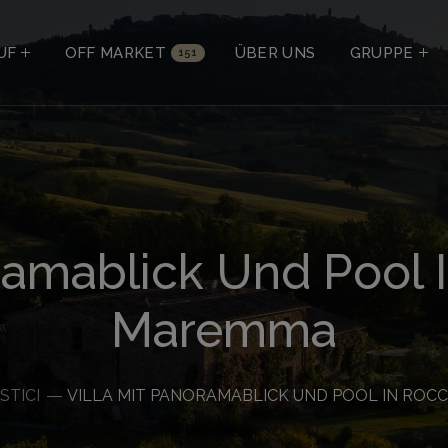
UF
OFF MARKET
ÜBER UNS
GRUPPE
151
oramablick Und Pool 
Maremma
STICI
VILLA MIT PANORAMABLICK UND POOL IN RO