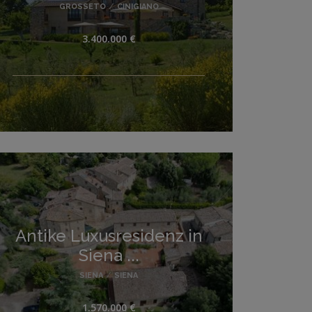
GROSSETO
/
CINIGIANO
3.400.000 €
Antike Luxusresidenz in
Siena ...
SIENA
/
SIENA
1.570.000 €