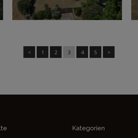
<
1
2
3
4
5
>
kte
Kategorien