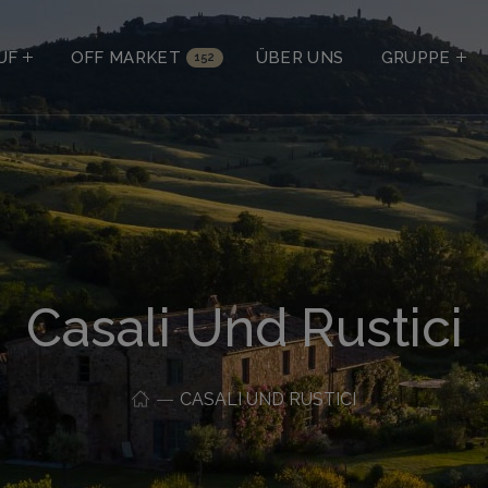
UF
OFF MARKET
ÜBER UNS
GRUPPE
152
Casali Und Rustici
CASALI UND RUSTICI