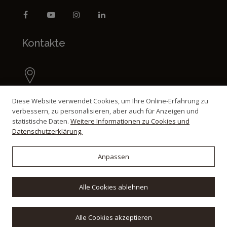
Kontakte
P.za Vittorio Emanuele 21 Bettolle
Diese Website verwendet Cookies, um Ihre Online-Erfahrung zu
53048, Sinalunga (Italy)
verbessern, zu personalisieren, aber auch für Anzeigen und
statistische Daten.
Weitere Informationen zu Cookies und
Datenschutzerklärung.
+39 0577 623495
Anpassen
+39 0577 622125
Alle Cookies ablehnen
+39 335 6232386
Alle Cookies akzeptieren