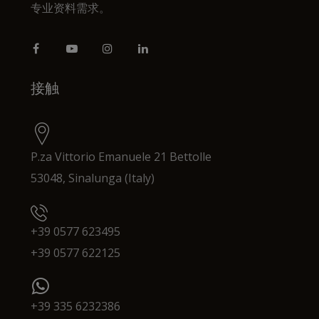
专业资料需求。
接触
P.za Vittorio Emanuele 21 Bettolle
53048, Sinalunga (Italy)
+39 0577 623495
+39 0577 622125
+39 335 6232386