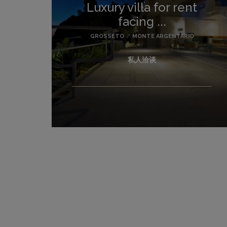
Luxury villa for rent
facing ...
GROSSETO
/
MONTE ARGENTARIO
私人洽谈