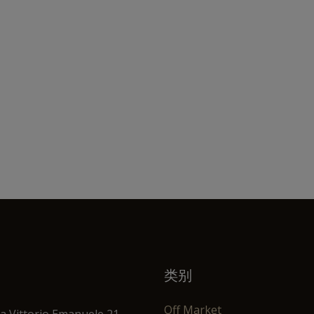
类别
Off Market
za Vittorio Emanuele 21