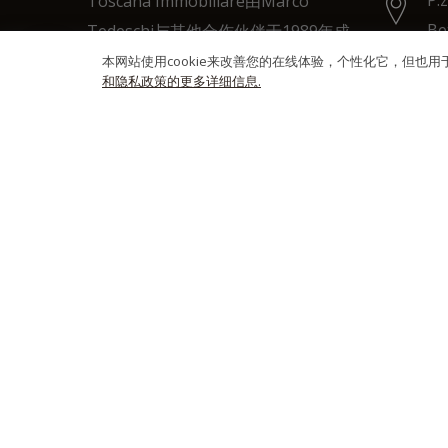
Toscana Immobiliare由Marco
Be
Tedeschi与其他合作伙伴于1989年成
53
立，目的是为了满足日益增长的专业资
本网站使用cookie来改善您的在线体验，个性化它，但也
和隐私政策的更多详细信息.
料需求。
+3
+3
+3
inf
饼
© 2021-2026 Toscana Immobiliare - P.Iva: 015525705