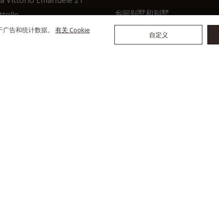
乡间别墅和别墅
ttolle
048, Sinalunga (Italy)
农场和农场
用于广告和统计数据。
有关 Cookie
自定义
豪华房地产
9 0577 623495
9 0577 622125
威乐
海
9 335 6232386
公寓
o@toscanaimmobiliare.it
旅馆
投资
干偏好
15 Powered by
WebDesignProduction