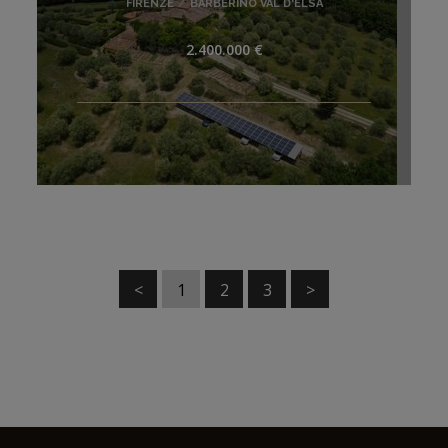
FIRENZE
/
BARBERINO VAL D'ELSA
2.400.000 €
<
1
2
3
>