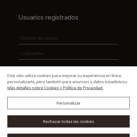
Usuarios registrados
Este sitio utiliza cookies para mejorar su experiencia en línea,
personalizarla, pero también para anuncios y datos estadísticos.
Más detalles sobre Cookies y Política de Privacidad.
Personalizar
© 2021-2026 Toscana Immobiliare - P.Iva:
Rechazar todas las cookies
01552570515 Powered by
WebDesignProduction