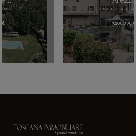
Arezzo
AREZZO
/
LORO CIUFFENNA
3.100.000 €