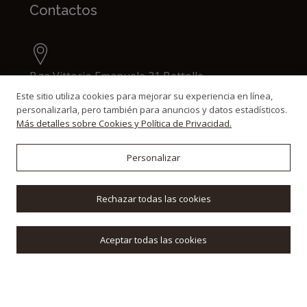
Contactos
P.za Vittorio Emanuele 21 Bettolle
53048, Sinalunga (Italy)
Este sitio utiliza cookies para mejorar su experiencia en línea,
personalizarla, pero también para anuncios y datos estadísticos.
Más detalles sobre Cookies y Política de Privacidad.
+39 0577 623495
Personalizar
+39 0577 622125
Rechazar todas las cookies
+39 335 6232386
Aceptar todas las cookies
info@toscanaimmobiliare.it