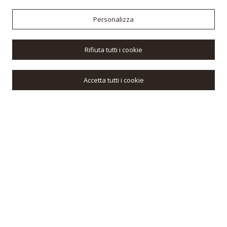
Personalizza
Rifiuta tutti i cookie
Accetta tutti i cookie
A
B
O
U
T
Toscana Immobiliare